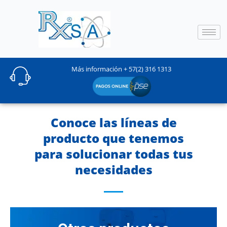
Ir
al
contenido
Más información + 57(2) 316 1313
Conoce las líneas de
producto que tenemos
para solucionar todas tus
necesidades