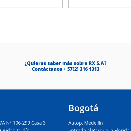
¿Quieres saber más sobre RX S.A?
Contáctanos + 57(2) 316 1313
i
Bogotá
17A N° 106-299 Casa 3
Autop. Medellín
 Ciudad Jardín
Entrada al Parque la Florida