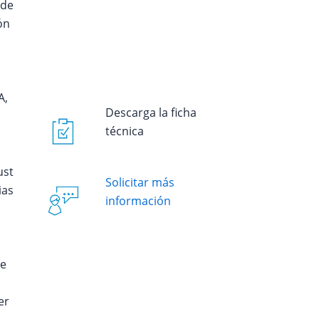
 de
ón
A,
Descarga la ficha
técnica
ust
Solicitar más
ias
información
le
er