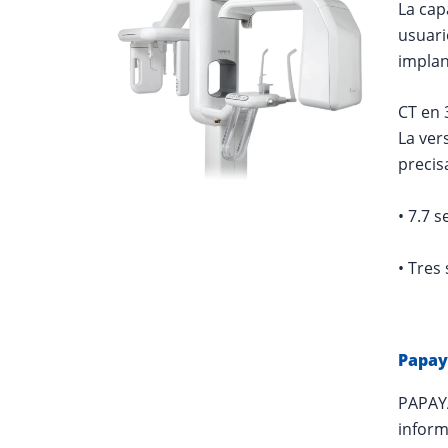
La cap
usuari
implan
CT en
La ver
precis
• 7.7 
• Tres
Papay
PAPAYA
inform