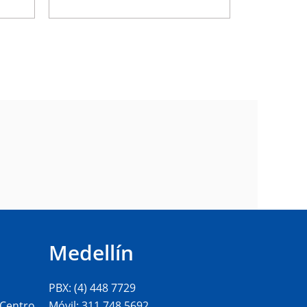
Medellín
PBX: (4) 448 7729
 Centro
Móvil: 311 748 5692