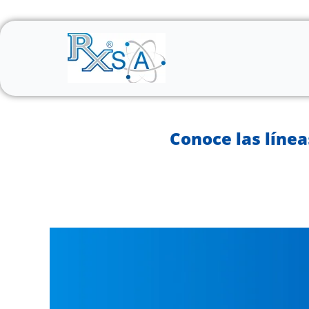
Ir
al
contenido
Conoce las líne