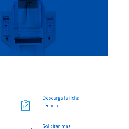
Descarga la ficha
técnica
Solicitar más