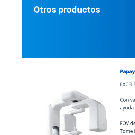
Otros productos
Papay
EXCEL
Con va
ayuda 
FOV de
Tome i