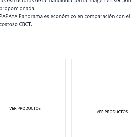
las estructuras de la mandíbula con la imagen en sección
proporcionada.
PAPAYA Panorama es económico en comparación con el
costoso CBCT.
Equipos Dental
VER PRODUCTOS
Densitómetros
VER PRODUCTOS
Papaya
Papaya
Densitómetros
VER PRODUCTOS
Equipos Dental
VER PRODUCTOS