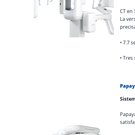
CT en
La ver
precis
• 7.7 
• Tres
Papay
Siste
Papaya
satisf