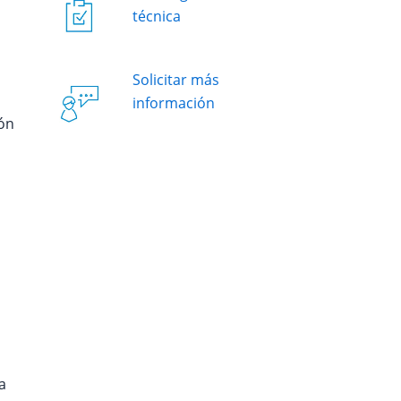
técnica
Solicitar más
información
ión
a