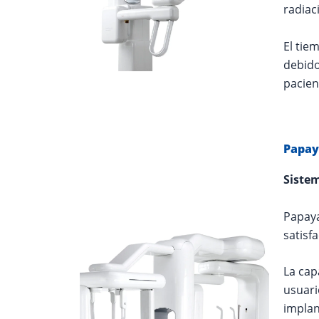
radiac
El tie
debido
pacien
Papay
Siste
Papaya
satisf
La cap
usuari
implan